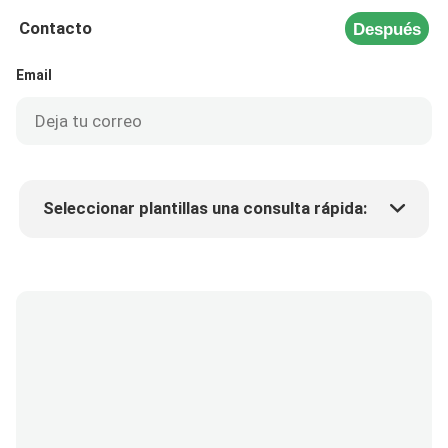
Contacto
Después
Email
Seleccionar plantillas una consulta rápida:
Precio del producto
Min.order quantity
Solicitar muestras
Más detalles