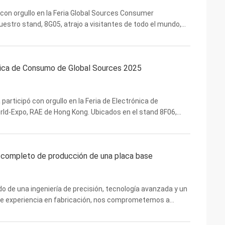
 con orgullo en la Feria Global Sources Consumer
estro stand, 8G05, atrajo a visitantes de todo el mundo,
s y profesionales de la industria. En la ...
ónica de Consumo de Global Sources 2025
articipó con orgullo en la Feria de Electrónica de
ld-Expo, RAE de Hong Kong. Ubicados en el stand 8F06,
acas base, tarjetas gráficas y soluciones de ...
o completo de producción de una placa base
do de una ingeniería de precisión, tecnología avanzada y un
 de experiencia en fabricación, nos comprometemos a
nto para clientes de todo el mundo. Echemos ...