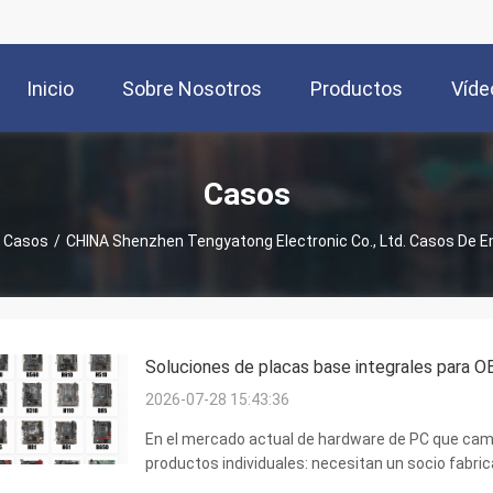
Inicio
Sobre Nosotros
Productos
Víde
Casos
Casos
/
CHINA Shenzhen Tengyatong Electronic Co., Ltd. Casos De 
Soluciones de placas base integrales para OE
2026-07-28 15:43:36
En el mercado actual de hardware de PC que ca
productos individuales: necesitan un socio fabri
de plataforma amplia y personalización flexible. 