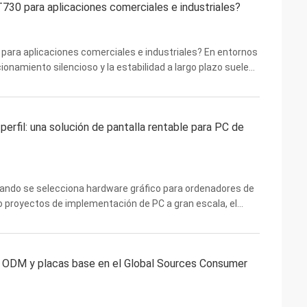
T730 para aplicaciones comerciales e industriales?
0 para aplicaciones comerciales e industriales? En entornos
cionamiento silencioso y la estabilidad a largo plazo suelen
egos. Ya sea que esté construyend...
erfil: una solución de pantalla rentable para PC de
Cuando se selecciona hardware gráfico para ordenadores de
 o proyectos de implementación de PC a gran escala, el
ón.compatibilidad, el bajo consumo de energ...
ODM y placas base en el Global Sources Consumer