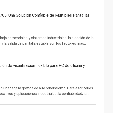
05: Una Solución Confiable de Múltiples Pantallas
ajo comerciales y sistemas industriales, la elección de la
y la salida de pantalla estable son los factores más
. ElTarjeta gráfica de bajo perfil PCWINMAX ...
ción de visualización flexible para PC de oficina y
una tarjeta gráfica de alto rendimiento. Para escritorios
ativos y aplicaciones industriales, la confiabilidad, la
exibles suelen ser mucho más ...