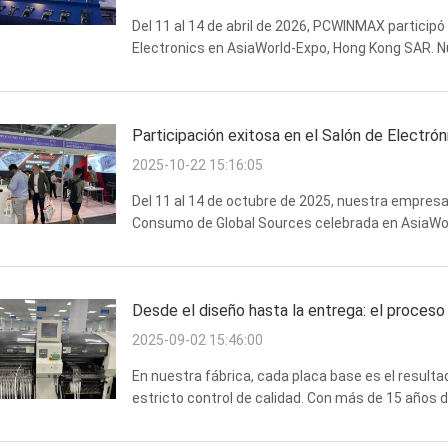
Del 11 al 14 de abril de 2026, PCWINMAX participó
Electronics en AsiaWorld-Expo, Hong Kong SAR. Nu
incluyendo socios a largo plazo, clientes potenciale
Participación exitosa en el Salón de Electr
2025-10-22 15:16:05
Del 11 al 14 de octubre de 2025, nuestra empresa p
Consumo de Global Sources celebrada en AsiaWor
exhibimos una amplia gama de nuestras últimas pl
Desde el diseño hasta la entrega: el proces
2025-09-02 15:46:00
En nuestra fábrica, cada placa base es el resulta
estricto control de calidad. Con más de 15 años
proporcionar productos fiables y de alto rendimie