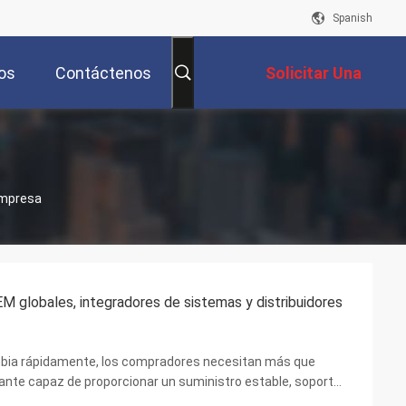
Spanish
os
Contáctenos
Solicitar Una
Cotización
Empresa
M globales, integradores de sistemas y distribuidores
mbia rápidamente, los compradores necesitan más que
cante capaz de proporcionar un suministro estable, soporte
En PCWINMAX, nos especializamos en el diseño y ...