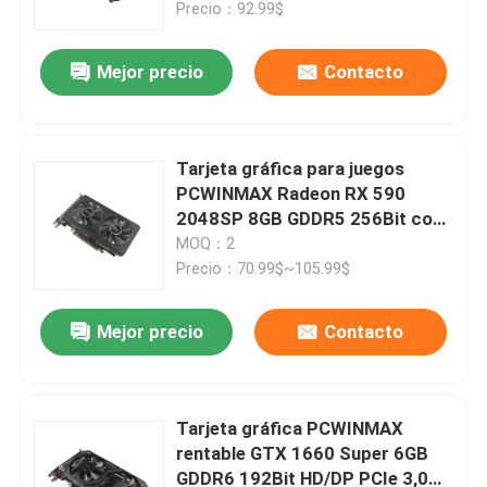
para integradores de sistemas
Precio：92.99$
Mejor precio
Contacto
Tarjeta gráfica para juegos
PCWINMAX Radeon RX 590
2048SP 8GB GDDR5 256Bit con
DP/HD/DVI 6 pines disponible
MOQ：2
para ensambladores de
Precio：70.99$~105.99$
computadoras de escritorio
Mejor precio
Contacto
Hogar
Productos
Tarjeta gráfica PCWINMAX
rentable GTX 1660 Super 6GB
GDDR6 192Bit HD/DP PCIe 3,0
Vídeos