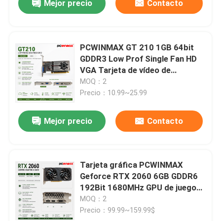
Mejor precio
Contacto
PCWINMAX GT 210 1GB 64bit
GDDR3 Low Prof Single Fan HD
VGA Tarjeta de vídeo de
escritorio original PCI Express
MOQ：2
2.0x16 GPU
Precio：10.99~25.99
Mejor precio
Contacto
Tarjeta gráfica PCWINMAX
Geforce RTX 2060 6GB GDDR6
192Bit 1680MHz GPU de juego
de doble ventilador con HD / DP /
MOQ：2
DVI para PC de escritorio
Precio：99.99~159.99$