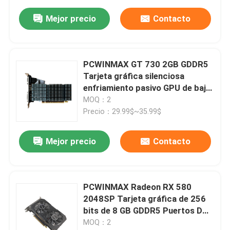
Mejor precio
Contacto
PCWINMAX GT 730 2GB GDDR5
Tarjeta gráfica silenciosa
enfriamiento pasivo GPU de bajo
perfil para proyectos SFF PC
MOQ：2
HTPC y OEM
Precio：29.99$~35.99$
Mejor precio
Contacto
PCWINMAX Radeon RX 580
2048SP Tarjeta gráfica de 256
bits de 8 GB GDDR5 Puertos DP /
HD / DVI Suministro a granel
MOQ：2