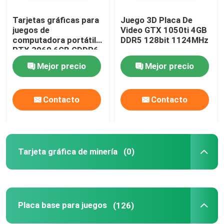
Tarjetas gráficas para
Juego 3D Placa De
juegos de
Video GTX 1050ti 4GB
computadora portátil
DDR5 128bit 1124MHz
RTX 3060 6GB GDDR6
15000MHZ 60W 49mh
Mejor precio
Mejor precio
/ S
Contacto
Contacto
Tarjeta gráfica de minería
(0)
Placa base para juegos
(126)