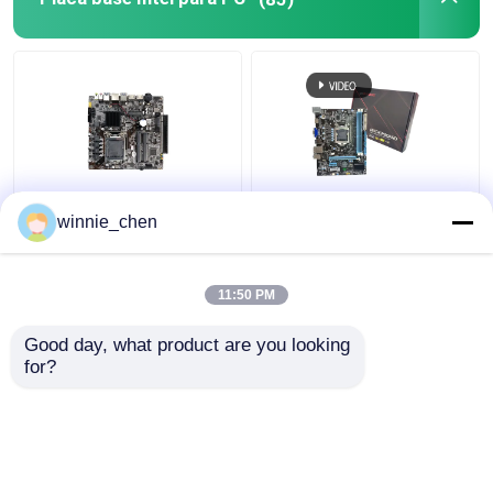
LGA 1151 Socket DDR4
Placa base integrada
winnie_chen
Intel PC Motherboard
H61 Socket 1155 Intel
H310 para juegos I7
H61 Placa base DDR4
8700
DDR3
11:50 PM
Mejor precio
Mejor precio
Good day, what product are you looking 
for?
Contacto
Contacto
Vea más