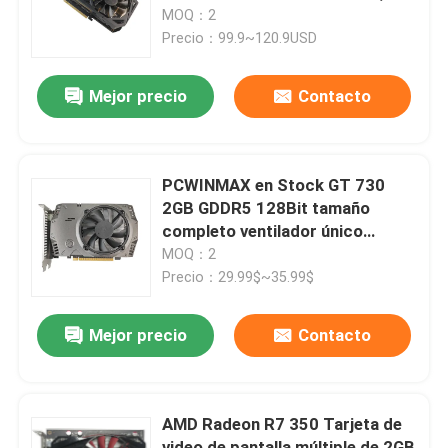
OEM al por mayor para
MOQ：2
actualización de PC de juegos
Precio：99.9~120.9USD
Sobre nosotros
económica
Mejor precio
Contacto
Viaje de la fábrica
Control de calidad
PCWINMAX en Stock GT 730
2GB GDDR5 128Bit tamaño
completo ventilador único
Éntrenos en contacto con
tarjeta gráfica de escritorio VGA
MOQ：2
HD interfaz DVI GPU al por
Precio：29.99$~35.99$
mayor
Pida una cita
Mejor precio
Contacto
Tarjetas gráficas para juegos
AMD Radeon R7 350 Tarjeta de
Tarjeta gráfica de minería
video de pantalla múltiple de 2GB