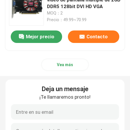
DDR5 128bit DVI HD VGA
MOQ：2
Placa base para juegos
Precio：49.99~70.99
Memoria RAM del portátil
Mejor precio
Contacto
Placa base Intel para PC
Vea más
Tarjeta gráfica de múltiples pantallas
Deja un mensaje
Tarjeta gráfica MXM
¡Te llamaremos pronto!
RAM Memory de escritorio
placa madre del itx