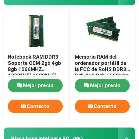
Notebook RAM DDR3
Memoria RAM del
Soporte OEM 2gb 4gb
ordenador portátil de
8gb 1066MHZ
la FCC de RoHS DDR3
1333MHZ 1600MHZ
2gb 4gb 8gb 1600mhz
Memoria
1333mhz PC3L-12800
Mejor precio
Mejor precio
Contacto
Contacto
Placa base Intel para PC
(85)