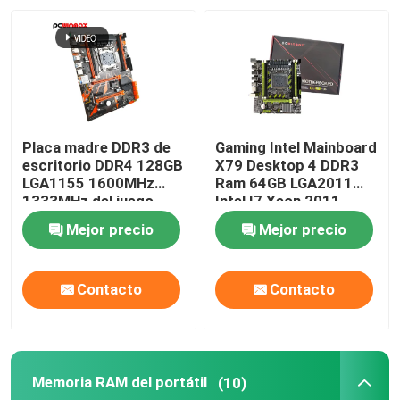
Placa madre DDR3 de
Gaming Intel Mainboard
escritorio DDR4 128GB
X79 Desktop 4 DDR3
LGA1155 1600MHz
Ram 64GB LGA2011
1333MHz del juego
Intel I7 Xeon 2011
X99
Mejor precio
Mejor precio
Contacto
Contacto
Memoria RAM del portátil
(10)