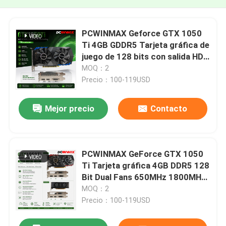
PCWINMAX Geforce GTX 1050
Ti 4GB GDDR5 Tarjeta gráfica de
juego de 128 bits con salida HD
OEM/ODM en stock para
MOQ：2
computadora de escritorio
Precio：100-119USD
Mejor precio
Contacto
PCWINMAX GeForce GTX 1050
Ti Tarjeta gráfica 4GB DDR5 128
Bit Dual Fans 650MHz 1800MHz
Frecuencia 1050Ti GPU de
MOQ：2
escritorio
Precio：100-119USD