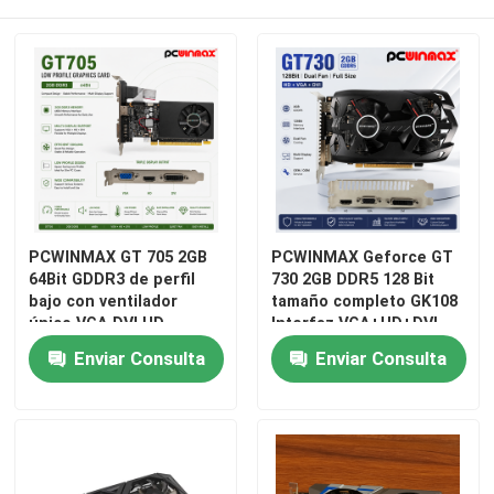
Sobre nosotros
Viaje de la fábrica
Control de calidad
PCWINMAX GT 705 2GB
PCWINMAX Geforce GT
Éntrenos en contacto con
64Bit GDDR3 de perfil
730 2GB DDR5 128 Bit
bajo con ventilador
tamaño completo GK108
único VGA DVI HD
Interfaz VGA+HD+DVI
Pida una cita
Puerto GPU Tarjeta
Tarjetas gráficas para
Enviar Consulta
Enviar Consulta
gráfica para escritorio
juegos con doble
ventilador
Tarjetas gráficas para juegos
Tarjeta gráfica de minería