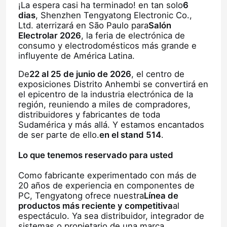
¡La espera casi ha terminado! en tan solo
6
dias
, Shenzhen Tengyatong Electronic Co.,
Ltd. aterrizará en São Paulo para
Salón
Electrolar 2026
, la feria de electrónica de
consumo y electrodomésticos más grande e
influyente de América Latina.
De
22 al 25 de junio de 2026
, el centro de
exposiciones Distrito Anhembi se convertirá en
el epicentro de la industria electrónica de la
región, reuniendo a miles de compradores,
distribuidores y fabricantes de toda
Sudamérica y más allá. Y estamos encantados
de ser parte de ello.
en el stand 514
.
Lo que tenemos reservado para usted
Como fabricante experimentado con más de
20 años de experiencia en componentes de
PC, Tengyatong ofrece nuestra
Línea de
productos más reciente y competitiva
al
espectáculo. Ya sea distribuidor, integrador de
sistemas o propietario de una marca,