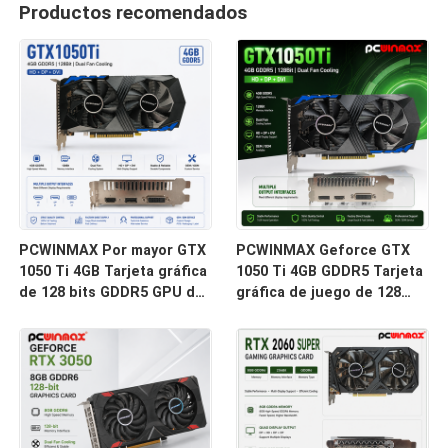
Productos recomendados
PCWINMAX Por mayor GTX
PCWINMAX Geforce GTX
1050 Ti 4GB Tarjeta gráfica
1050 Ti 4GB GDDR5 Tarjeta
de 128 bits GDDR5 GPU de
gráfica de juego de 128
baja potencia con salida
bits con salida HD
HD DP DVI para escritorio
OEM/ODM en stock para
computadora de escritorio