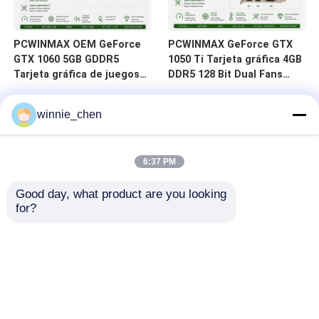
PCWINMAX OEM GeForce
PCWINMAX GeForce GTX
GTX 1060 5GB GDDR5
1050 Ti Tarjeta gráfica 4GB
Tarjeta gráfica de juegos
DDR5 128 Bit Dual Fans
de 160 bits Dual
650MHz 1800MHz
ventiladores con tarjeta de
Frecuencia 1050Ti GPU de
winnie_chen
vídeo de salida HD DP DVI
escritorio
6:37 PM
Good day, what product are you looking 
for?
Hogar
Productos
Vídeos