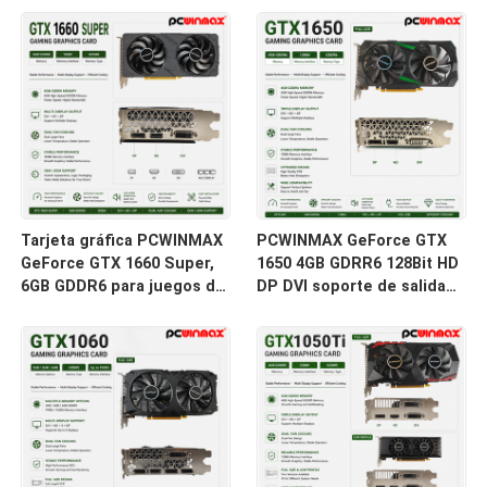
con HD / DP / DVI en stock
DVI 14Gbps Memoria
para computadoras de
escritorio
Tarjeta gráfica PCWINMAX
PCWINMAX GeForce GTX
GeForce GTX 1660 Super,
1650 4GB GDRR6 128Bit HD
6GB GDDR6 para juegos de
DP DVI soporte de salida
PC, GPU de 192 bits,
DirectX 12 VR lista tarjeta
tarjeta de video PCIe 3.0
gráfica OC
x16, tarjetas de juego
1660S