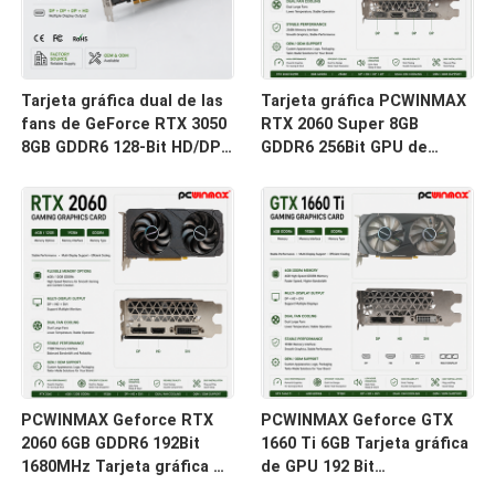
Tarjeta gráfica dual de las
Tarjeta gráfica PCWINMAX
fans de GeForce RTX 3050
RTX 2060 Super 8GB
8GB GDDR6 128-Bit HD/DP
GDDR6 256Bit GPU de
PCIe 4 del juego de
doble ventilador con
PCWINMAX para el juego
trazado de rayos HD + 3DP
de la PC
para PC de juegos OEM al
por mayor
PCWINMAX Geforce RTX
PCWINMAX Geforce GTX
2060 6GB GDDR6 192Bit
1660 Ti 6GB Tarjeta gráfica
1680MHz Tarjeta gráfica de
de GPU 192 Bit
juego de doble ventilador
1500MHz/1770MHz HD DP