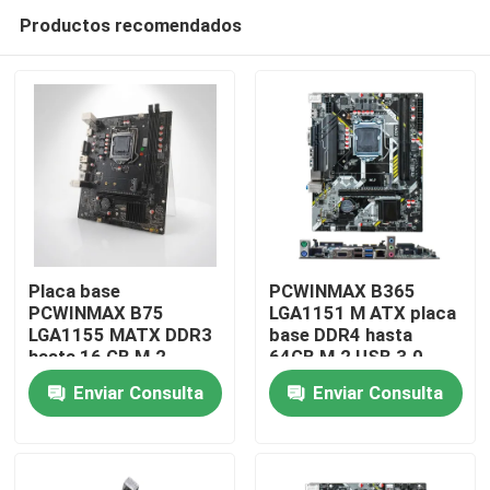
Productos recomendados
Placa base
PCWINMAX B365
PCWINMAX B75
LGA1151 M ATX placa
LGA1155 MATX DDR3
base DDR4 hasta
Hogar
hasta 16 GB M.2
64GB M.2 USB 3.0
SATA3 HD VGA
Soporte para
Enviar Consulta
Enviar Consulta
puertos placa de
procesadores de 8a y
Productos
escritorio para PC de
9a generación OEM
oficina y sistemas
mayorista
empresariales
Vídeos