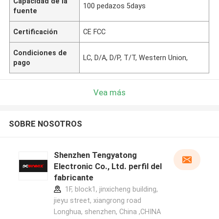
Capacidad de la
100 pedazos 5days
fuente
Certificación
CE FCC
Condiciones de
LC, D/A, D/P, T/T, Western Union,
pago
Vea más
SOBRE NOSOTROS
Shenzhen Tengyatong
Electronic Co., Ltd. perfil del
fabricante
1F, block1, jinxicheng building,
jieyu street, xiangrong road
Longhua, shenzhen, China ,CHINA