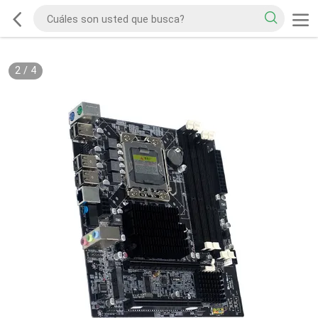
2
/
4