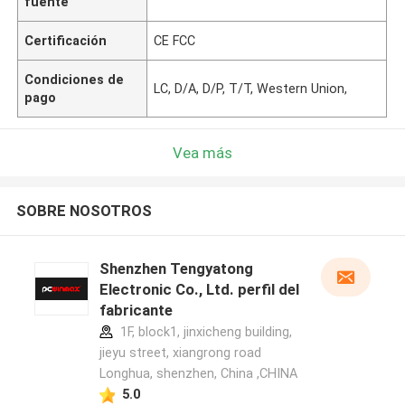
fuente
Certificación
CE FCC
Condiciones de
LC, D/A, D/P, T/T, Western Union,
pago
Vea más
SOBRE NOSOTROS
Shenzhen Tengyatong
Electronic Co., Ltd. perfil del
fabricante
1F, block1, jinxicheng building,
jieyu street, xiangrong road
Longhua, shenzhen, China ,CHINA
5.0