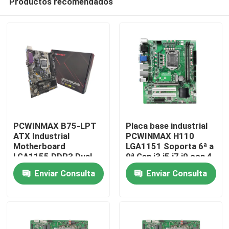
Productos recomendados
PCWINMAX B75-LPT
Placa base industrial
ATX Industrial
PCWINMAX H110
Motherboard
LGA1151 Soporta 6ª a
LGA1155 DDR3 Dual
9ª Gen i3 i5 i7 i9 con 4
Hogar
Channel 16GB SATA
DDR4 hasta 64GB
Enviar Consulta
Enviar Consulta
3.0 Conjunto de chips
B75 original para PC
Productos
integrado
Vídeos