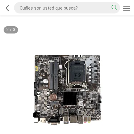
2
/
3