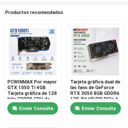
Productos recomendados
PCWINMAX Por mayor
Tarjeta gráfica dual de
GTX 1050 Ti 4GB
las fans de GeForce
Hogar
Tarjeta gráfica de 128
RTX 3050 8GB GDDR6
bits GDDR5 GPU de
128-Bit HD/DP PCIe 4
baja potencia con
del juego de
Enviar Consulta
Enviar Consulta
Productos
salida HD DP DVI para
PCWINMAX para el
escritorio
juego de la PC
Vídeos