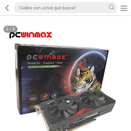
2
/
6