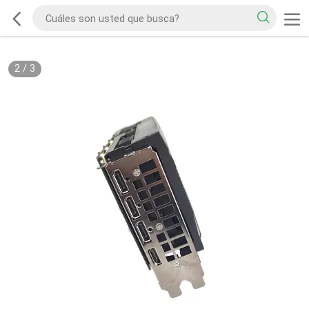
2
/
3