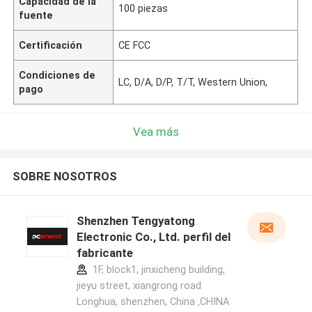
Capacidad de la
100 piezas
fuente
Certificación
CE FCC
Condiciones de
LC, D/A, D/P, T/T, Western Union,
pago
Vea más
SOBRE NOSOTROS
Shenzhen Tengyatong
Electronic Co., Ltd. perfil del
fabricante
1F, block1, jinxicheng building,
jieyu street, xiangrong road
Longhua, shenzhen, China ,CHINA