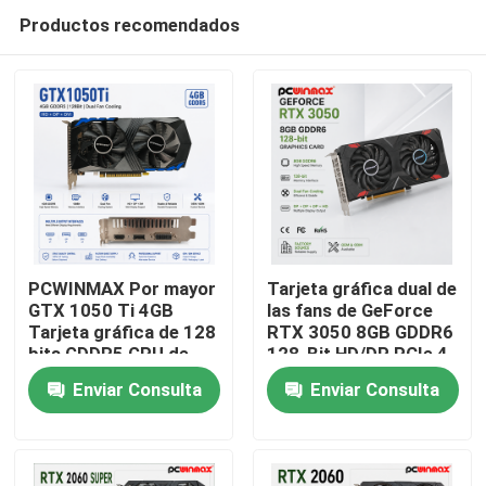
Productos recomendados
PCWINMAX Por mayor
Tarjeta gráfica dual de
GTX 1050 Ti 4GB
las fans de GeForce
Tarjeta gráfica de 128
RTX 3050 8GB GDDR6
Hogar
bits GDDR5 GPU de
128-Bit HD/DP PCIe 4
baja potencia con
del juego de
Enviar Consulta
Enviar Consulta
salida HD DP DVI para
PCWINMAX para el
Productos
escritorio
juego de la PC
Vídeos