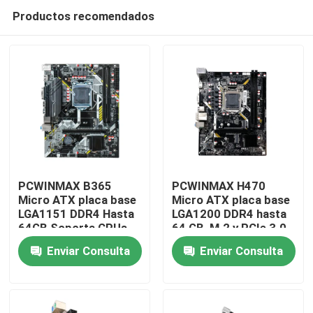
Productos recomendados
PCWINMAX B365
PCWINMAX H470
Micro ATX placa base
Micro ATX placa base
LGA1151 DDR4 Hasta
LGA1200 DDR4 hasta
Hogar
64GB Soporta CPUs
64 GB, M.2 y PCIe 3.0,
de 8a y 9a generación
admite procesadores
Enviar Consulta
Enviar Consulta
i3/i5/i7 Soporta
Intel de 10a y 11a
Productos
mayoristas
generación
Vídeos