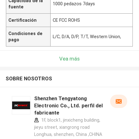
Capacidad de la
1000 pedazos 7days
fuente
Certificación
CE FCC ROHS
Condiciones de
L/C, D/A, D/P, T/T, Western Union,
pago
Vea más
SOBRE NOSOTROS
Shenzhen Tengyatong
Electronic Co., Ltd. perfil del
fabricante
1F, block1, jinxicheng building,
jieyu street, xiangrong road
Longhua, shenzhen, China ,CHINA