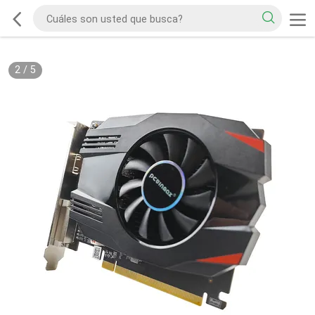
2
/
5