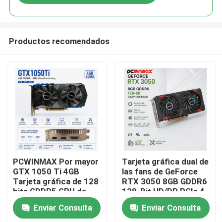
Productos recomendados
Hogar
PCWINMAX Por mayor
Tarjeta gráfica dual de
GTX 1050 Ti 4GB
las fans de GeForce
Tarjeta gráfica de 128
RTX 3050 8GB GDDR6
Productos
bits GDDR5 GPU de
128-Bit HD/DP PCIe 4
baja potencia con
del juego de
Enviar Consulta
Enviar Consulta
salida HD DP DVI para
PCWINMAX para el
Vídeos
escritorio
juego de la PC