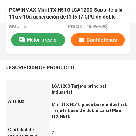
PCWINMAX Mini ITX H510 LGA1200 Soporte a la
11a y 10a generación de I3 I5 I7 CPU de doble
canal DDR4 VGA+HD de salida
MOQ：2
Precio：40.99~69$
Mejor precio
Contáctenos
DESCRIPCIóN DE PRODUCTO
LGA1200 Tarjeta principal
industrial
,
Alta luz:
Mini ITX H510 placa base industrial
,
Tarjeta base de doble canal Mini
ITX H510
Cantidad de
2
orden mínima