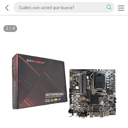
2
/
4