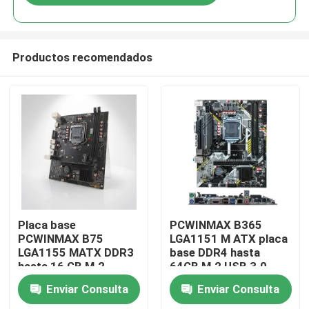
Productos recomendados
Hogar
Placa base
PCWINMAX B365
PCWINMAX B75
LGA1151 M ATX placa
LGA1155 MATX DDR3
base DDR4 hasta
Productos
hasta 16 GB M.2
64GB M.2 USB 3.0
SATA3 HD VGA
Soporte para
Enviar Consulta
Enviar Consulta
puertos placa de
procesadores de 8a y
Vídeos
escritorio para PC de
9a generación OEM