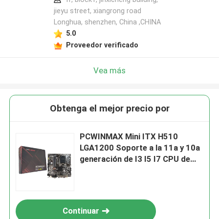
jieyu street, xiangrong road
Longhua, shenzhen, China ,CHINA
5.0
Proveedor verificado
Vea más
Obtenga el mejor precio por
PCWINMAX Mini ITX H510
LGA1200 Soporte a la 11a y 10a
generación de I3 I5 I7 CPU de
doble canal DDR4 VGA+HD de
salida
Continuar