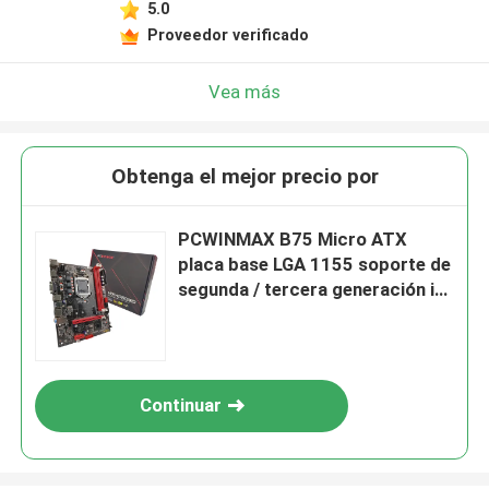
5.0
Proveedor verificado
Vea más
Obtenga el mejor precio por
PCWINMAX B75 Micro ATX
placa base LGA 1155 soporte de
segunda / tercera generación i3
i5 i7 DDR3 OEM ODM original
B75 placa base
Continuar