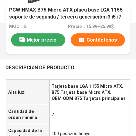
PCWINMAX B75 Micro ATX placa base LGA 1155
soporte de segunda / tercera generación i3 i5 i7
DDR3 OEM ODM original B75 placa base
MOQ：2
Precio：15.99~25.99$
Mejor precio
Contáctenos
DESCRIPCIóN DE PRODUCTO
Tarjeta base LGA 1155 Micro ATX
,
Alta luz:
B75 Tarjeta base Micro ATX
,
OEM ODM B75 Tarjetas principales
Cantidad de
2
orden mínima
Capacidad de la
100 pedazos 5days