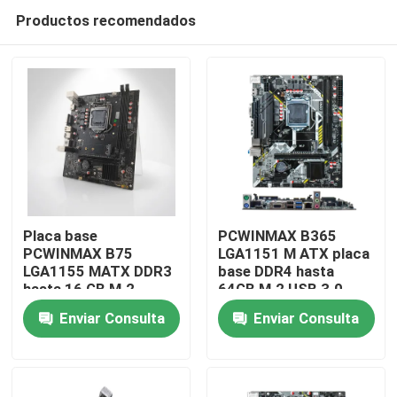
Productos recomendados
Placa base
PCWINMAX B365
PCWINMAX B75
LGA1151 M ATX placa
LGA1155 MATX DDR3
base DDR4 hasta
Hogar
hasta 16 GB M.2
64GB M.2 USB 3.0
SATA3 HD VGA
Soporte para
Enviar Consulta
Enviar Consulta
puertos placa de
procesadores de 8a y
Productos
escritorio para PC de
9a generación OEM
oficina y sistemas
mayorista
empresariales
Vídeos