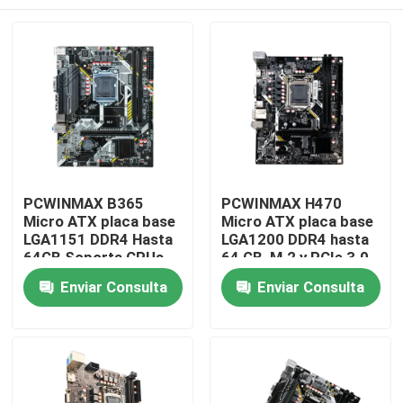
PCWINMAX B365
PCWINMAX H470
Micro ATX placa base
Micro ATX placa base
LGA1151 DDR4 Hasta
LGA1200 DDR4 hasta
64GB Soporta CPUs
64 GB, M.2 y PCIe 3.0,
de 8a y 9a generación
admite procesadores
Hogar
Enviar Consulta
Enviar Consulta
i3/i5/i7 Soporta
Intel de 10a y 11a
mayoristas
generación
Productos
Vídeos