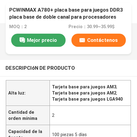
PCWINMAX A780+ placa base para juegos DDR3
placa base de doble canal para procesadores
LGA940 938 AM2 AM2+ AM3 FX Series
MOQ：2
Precio：30.99~35.99$
Mejor precio
Contáctenos
DESCRIPCIóN DE PRODUCTO
Tarjeta base para juegos AM3
,
Alta luz:
Tarjeta base para juegos AM2
,
Tarjeta base para juegos LGA940
Cantidad de
2
orden mínima
Capacidad de la
100 piezas 5 días