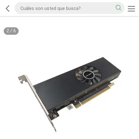
2
/
6