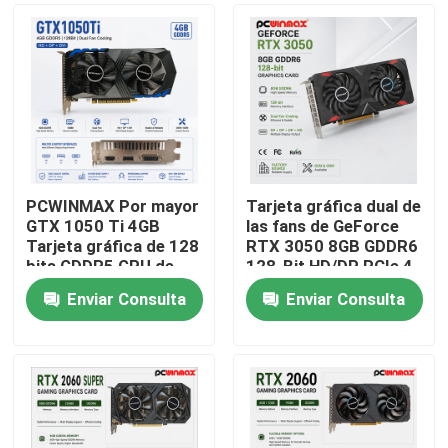
PCWINMAX Por mayor
Tarjeta gráfica dual de
GTX 1050 Ti 4GB
las fans de GeForce
Tarjeta gráfica de 128
RTX 3050 8GB GDDR6
bits GDDR5 GPU de
128-Bit HD/DP PCIe 4
baja potencia con
del juego de
Enviar Consulta
Enviar Consulta
salida HD DP DVI para
PCWINMAX para el
Hogar
escritorio
juego de la PC
Productos
Vídeos