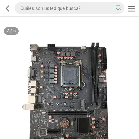
2
/
5