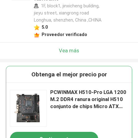
1F, block1, jinxicheng building,
jieyu street, xiangrong road
Longhua, shenzhen, China ,CHINA
5.0
Proveedor verificado
Vea más
Obtenga el mejor precio por
PCWINMAX H510-Pro LGA 1200
M.2 DDR4 ranura original H510
conjunto de chips Micro ATX
placa base soporte 10a 11a
generación de procesadores