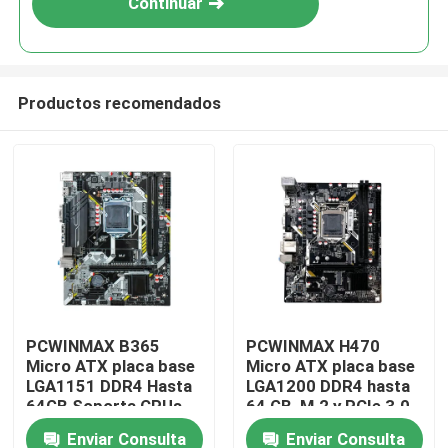
Continuar
Productos recomendados
Hogar
PCWINMAX B365
PCWINMAX H470
Micro ATX placa base
Micro ATX placa base
Productos
LGA1151 DDR4 Hasta
LGA1200 DDR4 hasta
64GB Soporta CPUs
64 GB, M.2 y PCIe 3.0,
de 8a y 9a generación
admite procesadores
Enviar Consulta
Enviar Consulta
Vídeos
i3/i5/i7 Soporta
Intel de 10a y 11a