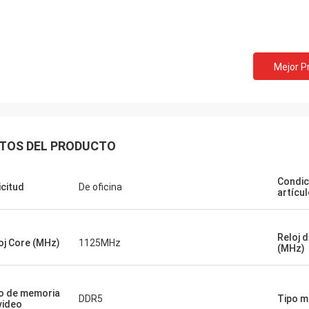
ena empresa!! ¡Tienen el mejor
to al mejor precio!
Mejor P
TOS DEL PRODUCTO
Condic
icitud
De oficina
artícu
Reloj 
oj Core (MHz)
1125MHz
(MHz)
o de memoria
DDR5
Tipo m
video