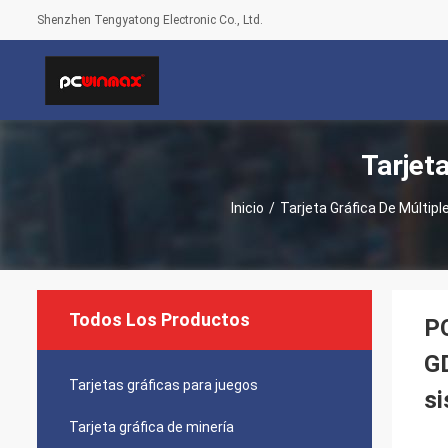
Shenzhen Tengyatong Electronic Co., Ltd.
Tarjet
Inicio
/
Tarjeta Gráfica De Múltipl
Todos Los Productos
P
GD
Tarjetas gráficas para juegos
s
Tarjeta gráfica de minería