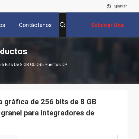
Spanish
os
Contáctenos
Solicitar Una
oductos
Cotización
6 Bits De 8 GB GDDR5 Puertos DP
ráfica de 256 bits de 8 GB
granel para integradores de