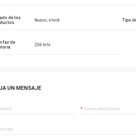
ado de los
Nuevo, stock
Tipo d
ductos
erfaz de
256 bits
moria
JA UN MENSAJE