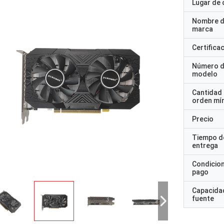
Lugar de 
Nombre d
marca
Certifica
Número 
modelo
Cantidad
orden mí
Precio
Tiempo d
entrega
Condicio
pago
Capacidad
fuente
Reciclaje STS