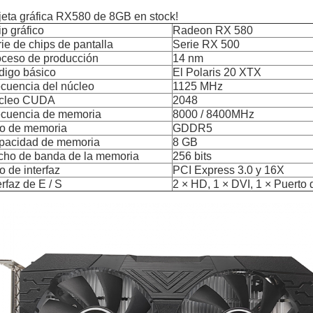
jeta gráfica RX580 de 8GB en stock!
p gráfico
Radeon RX 580
ie de chips de pantalla
Serie RX 500
oceso de producción
14 nm
digo básico
El Polaris 20 XTX
cuencia del núcleo
1125 MHz
cleo CUDA
2048
ecuencia de memoria
8000 / 8400MHz
po de memoria
GDDR5
pacidad de memoria
8 GB
cho de banda de la memoria
256 bits
o de interfaz
PCI Express 3.0 y 16X
erfaz de E / S
2 × HD, 1 × DVI, 1 × Puerto 