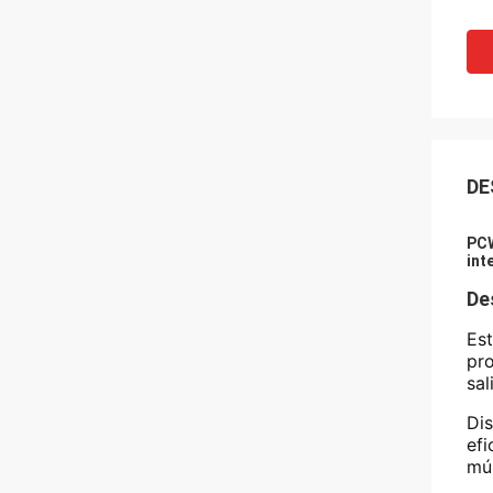
DE
PCW
int
De
Est
pro
sal
Dis
efi
múl