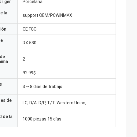
origen
Porcelana
e la
support OEM/PCWINMAX
ción
CE FCC
de
RX 580
 de
2
nima
92.99$
e
3 ~ 8 días de trabajo
nes de
LC, D/A, D/P, T/T, Western Union,
 de la
1000 piezas 15 días