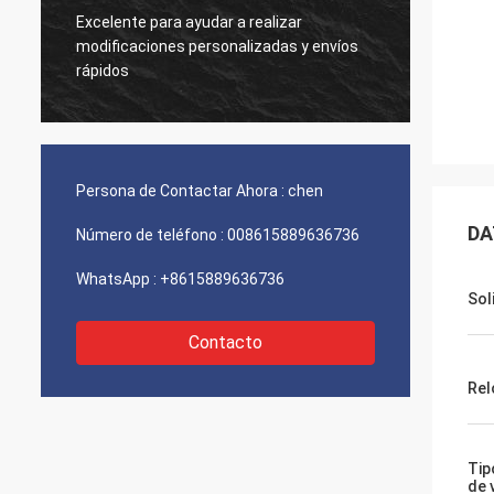
Excelente para ayudar a realizar
Muy bu
modificaciones personalizadas y envíos
produc
rápidos
Persona de Contactar Ahora :
chen
DA
Número de teléfono :
008615889636736
WhatsApp :
+8615889636736
Sol
Contacto
Rel
Tip
de 