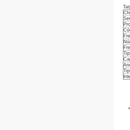
Tar
Chi
Ser
Pr
Có
Fre
Nú
Fr
Ti
Ca
An
Tip
Int