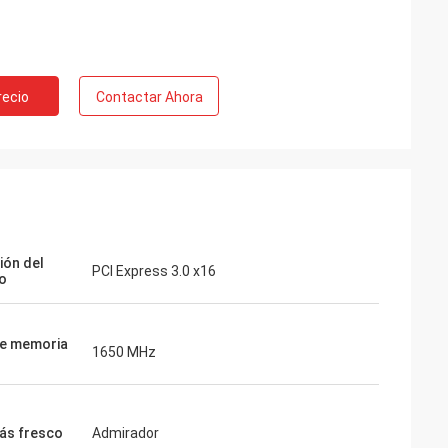
recio
Contactar Ahora
ión del
PCI Express 3.0 x16
lo
de memoria
1650 MHz
ás fresco
Admirador