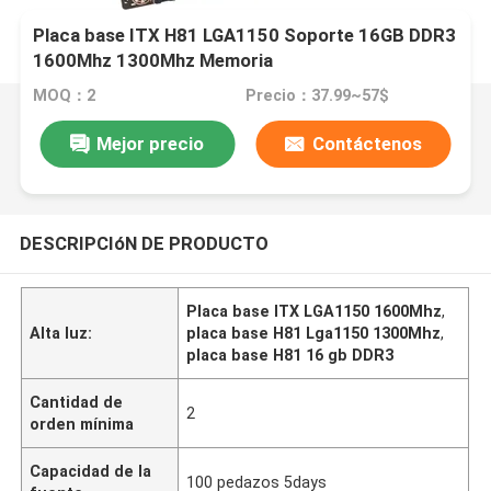
Placa base ITX H81 LGA1150 Soporte 16GB DDR3
1600Mhz 1300Mhz Memoria
MOQ：2
Precio：37.99~57$
Mejor precio
Contáctenos
DESCRIPCIóN DE PRODUCTO
Placa base ITX LGA1150 1600Mhz
,
Alta luz:
placa base H81 Lga1150 1300Mhz
,
placa base H81 16 gb DDR3
Cantidad de
2
orden mínima
Capacidad de la
100 pedazos 5days