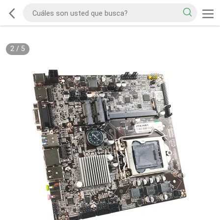
2
/
5