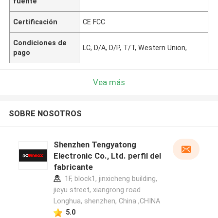
fuente
Certificación
CE FCC
Condiciones de
LC, D/A, D/P, T/T, Western Union,
pago
Vea más
SOBRE NOSOTROS
Shenzhen Tengyatong
Electronic Co., Ltd. perfil del
fabricante
1F, block1, jinxicheng building,
jieyu street, xiangrong road
Longhua, shenzhen, China ,CHINA
5.0