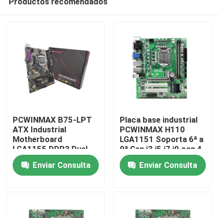
Productos recomendados
PCWINMAX B75-LPT
Placa base industrial
ATX Industrial
PCWINMAX H110
Motherboard
LGA1151 Soporta 6ª a
LGA1155 DDR3 Dual
9ª Gen i3 i5 i7 i9 con 4
Hogar
Channel 16GB SATA
DDR4 hasta 64GB
Enviar Consulta
Enviar Consulta
3.0 Conjunto de chips
B75 original para PC
Productos
integrado
Vídeos